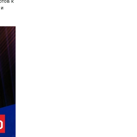
отов к
 и