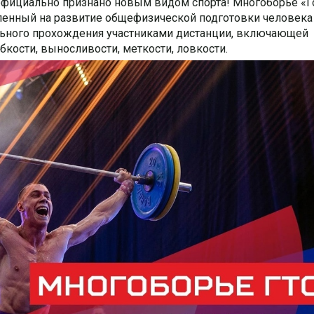
официально признано новым видом спорта! Многоборье «Г
вленный на развитие общефизической подготовки человека
льного прохождения участниками дистанции, включающей
бкости, выносливости, меткости, ловкости.