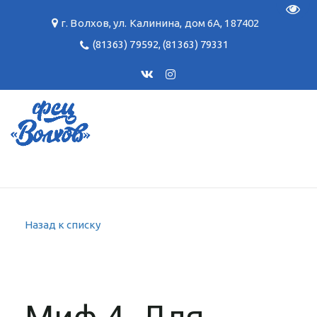
Пере
г. Волхов
,
ул. Калинина, дом 6А
,
187402
(81363) 79592
,
(81363) 79331
Назад к списку