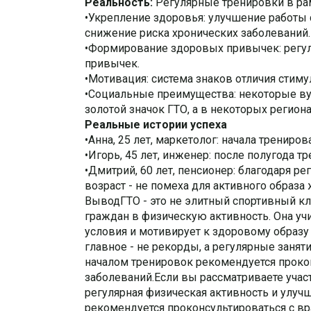
Реальность:
Регулярные тренировки в рам
•Укрепление здоровья: улучшение работы
снижение риска хронических заболеваний.
•Формирование здоровых привычек: регуля
привычек.
•Мотивация: система знаков отличия стим
•Социальные преимущества: некоторые ву
золотой значок ГТО, а в некоторых регио
Реальные истории успеха
•Анна, 25 лет, маркетолог: начала трениров
•Игорь, 45 лет, инженер: после полугода 
•Дмитрий, 60 лет, пенсионер: благодаря р
возраст - не помеха для активного образа 
ВыводГТО - это не элитный спортивный кл
граждан в физическую активность. Она уч
условия и мотивирует к здоровому образу 
главное - не рекорды, а регулярные заня
началом тренировок рекомендуется прокон
заболеваний.Если вы рассматриваете участи
регулярная физическая активность и улуч
рекомендуется проконсультироваться с вр