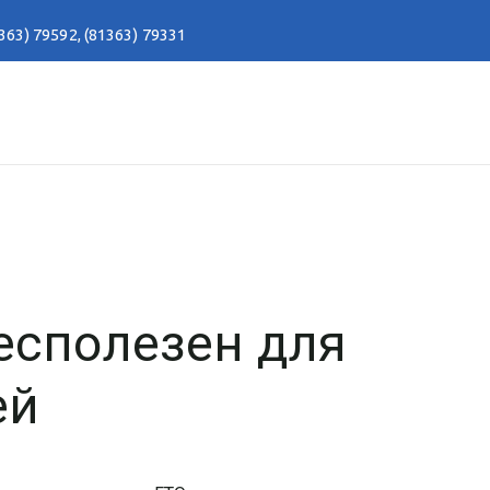
363) 79592
,
(81363) 79331
есполезен для
ей