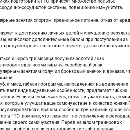
ках подготовки к ГТО приносят множество пользы:
 сердечно-сосудистой системы, повышение иммунитета,
рные занятия спортом, правильное питание, отказ от вре
улирует к достижению личных целей и улучшению результа
зы начисляют дополнительные баллы при поступлении за
нах предусмотрены налоговые вычеты для активных участн
аться и через три месяца получила золотой знак.
тренировок сдал нормативы на серебряный знак.
егулярным занятиям получил бронзовый значок и доказал, ч
жизни.
уб, а масштабная программа, направленная на вовлечение
итывает индивидуальные особенности, предлагает гибкие
жизни. Если вы сомневаетесь, стоит ли участвовать, помни
тия, которые улучшат ваше самочувствие и качество жизни
сультироваться с врачом, особенно при наличии хроничес
е в ГТО, помните, что главное - не стремление к рекордам
шение своего самочувствия. Перед началом тренировок
ачом, особенно если есть хронические заболевания.