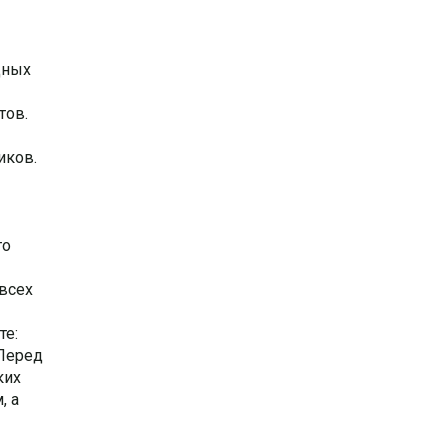
дных
тов.
иков.
то
 всех
те:
.Перед
ких
, а