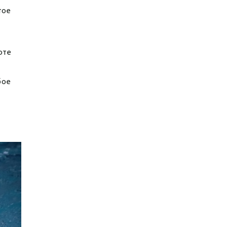
тое
оте
бое