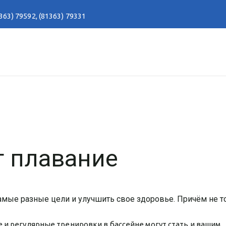
363) 79592
,
(81363) 79331
т плавание
самые разные цели и улучшить свое здоровье. Причём не т
 и регулярные тренировки в бассейне могут стать и вашим