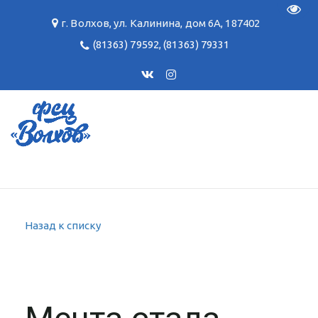
Пере
г. Волхов
,
ул. Калинина, дом 6А
,
187402
(81363) 79592
,
(81363) 79331
Назад к списку