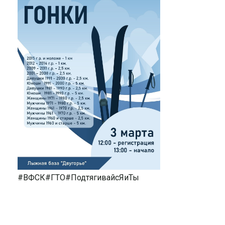
#ВФСК#ГТО#ПодтягивайсЯиТы