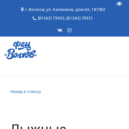
Пере
г. Волхов
,
ул. Калинина, дом 6А
,
187402
(81363) 79592
,
(81363) 79331
Назад к списку