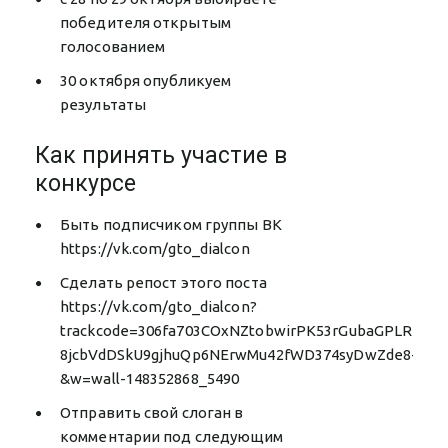
победителя открытым
голосованием
30 октября опубликуем
результаты
Как принять участие в
конкурсе
Быть подписчиком группы ВК
https://vk.com/gto_dialcon
Сделать репост этого поста
https://vk.com/gto_dialcon?
trackcode=306fa703COxNZtobwirPK53rGubaGPLRiNf3m
8jcbVdDSkU9gjhuQp6NErwMu42fWD374syDwZde8-
&w=wall-148352868_5490
Отправить свой слоган в
комментарии под следующим