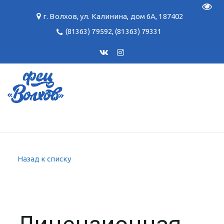
Пере
г. Волхов
,
ул. Калинина, дом 6А
,
187402
(81363) 79592
,
(81363) 79331
Назад к списку