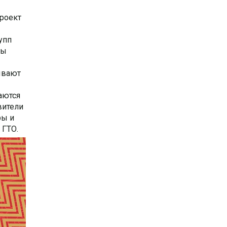
проект
упп
лы
ывают
аются
вители
ры и
 ГТО.