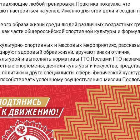
ставляющие любой тренировки. Практика показала, что
ют настроиться на успех. Именно для этой цели и создан 
ового образа жизни среди людей различных возрастных гр
 как части общероссийской спортивной культуры и форму
культурно-спортивных и массовых мероприятиях, рассказ
дируют здоровый образ жизни, вручают знаки отличия,
ультурой и выполнять нормативы ГТО.Послами ГТО назнач
тные спортсмены, деятели культуры и искусства, предста
 политики и друге специалисты сферы физической культу
способствовать успешному осуществлению миссии Послов