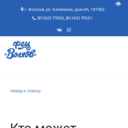
Пере
г. Волхов
,
ул. Калинина, дом 6А
,
187402
(81363) 79592
,
(81363) 79331
Назад к списку