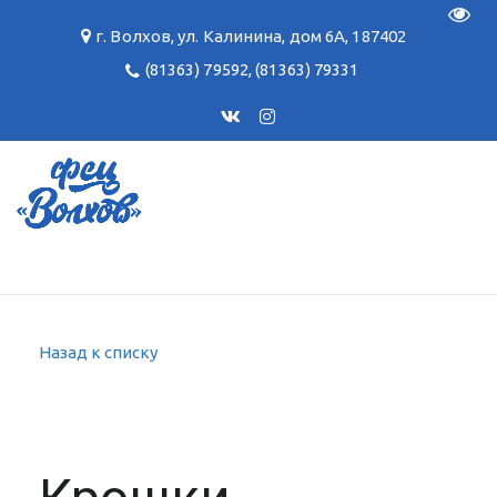
Пере
г. Волхов
,
ул. Калинина, дом 6А
,
187402
(81363) 79592
,
(81363) 79331
Назад к списку