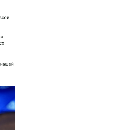
всей
ха
со
 нашей