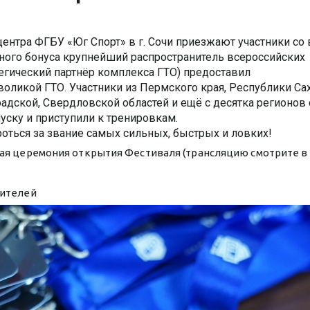
центра ФГБУ «Юг Спорт» в г. Сочи приезжают участники со 
тного бонуса крупнейший распространитель всероссийских
тегический партнёр комплекса ГТО) предоставил
оликой ГТО. Участники из Пермского края, Республики Са
градской, Свердловской областей и ещё с десятка регионов 
ску и приступили к тренировкам.
роться за звание самых сильных, быстрых и ловких!
нная церемония открытия Фестиваля (трансляцию смотрите в
дителей