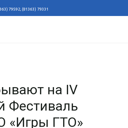
363) 79592
,
(81363) 79331
ывают на IV
й Фестиваль
О «Игры ГТО»