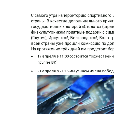
С самого утра на территорию спортивного 
страны. В качестве дополнительного прия
государственных лотерей «Столото» (стра
физкультурникам приятные подарки с симв
(Якутия), Иркутской, Белгородской, Волго
всей страны уже прошли комиссию по допу
На протяжение трёх дней им предстоит бо
19 апреля в 11:00 состоится торжестве
группе ВК)
21 апреля в 21:15 мы узнаем имена побе