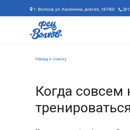
г. Волхов
,
ул. Калинина, дом 6А
,
187402
(81
Назад к списку
Когда совсем н
тренироватьс