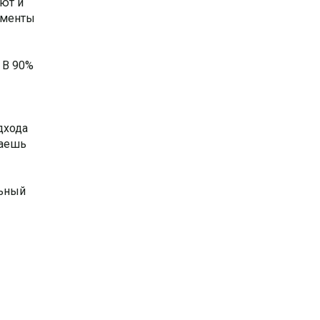
ют и
моменты
 В 90%
дхода
шаешь
льный