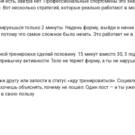
 есть, завтра нет. Профессиональные спортсмены это зна
е. Вот несколько стратегий, которые реально работают в 
енируешься только 2 минуты. Надень форму, выйди и начни.
потому что самое сложное было начать. Это работает не в
ной тренировки сделай половину. 15 минут вместо 30, 3 по
привычку активности. Тело не теряет форму, а ты не нару
жи другу или запости в статус «иду тренироваться». Социа
хочешь объяснять, почему не пошёл. Один пост — и ты уже
е в свою пользу.