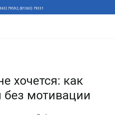
363) 79592
,
(81363) 79331
е хочется: как
я без мотивации