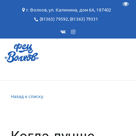
Пере
г. Волхов
,
ул. Калинина, дом 6А
,
187402
(81363) 79592
,
(81363) 79331
Назад к списку