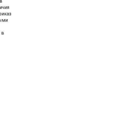
в
ичия
риказ
выми
 в