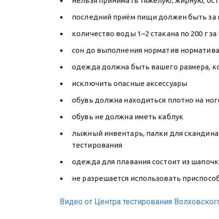
нельзя принимать тяжелую, жирную, ос
последний приём пищи должен быть за 
количество воды 1–2 стакана по 200 г з
сон до выполнения норматив норматива 
одежда должна быть вашего размера, к
исключить опасные аксессуары
обувь должна находиться плотно на но
обувь не должна иметь каблук
лыжный инвентарь, палки для скандина
тестирования
одежда для плавания состоит из шапочк
не разрешается использовать приспособл
Видео от Центра тестирования Волховског