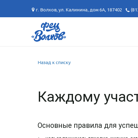
г. Волхов
,
ул. Калинина, дом 6А
,
187402
(81
Назад к списку
Каждому учас
Основные правила для успе