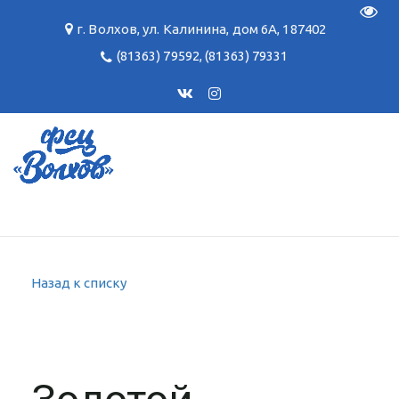
Пере
г. Волхов
,
ул. Калинина, дом 6А
,
187402
(81363) 79592
,
(81363) 79331
Назад к списку