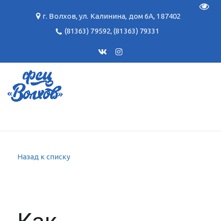
Пере
г. Волхов
,
ул. Калинина, дом 6А
,
187402
(81363) 79592
,
(81363) 79331
Назад к списку