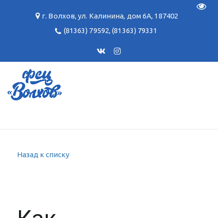
Пере
г. Волхов
,
ул. Калинина, дом 6А
,
187402
(81363) 79592
,
(81363) 79331
Назад к списку