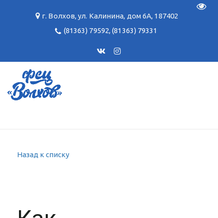
Пере
г. Волхов
,
ул. Калинина, дом 6А
,
187402
(81363) 79592
,
(81363) 79331
Назад к списку