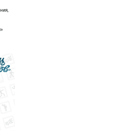
ния,
и»