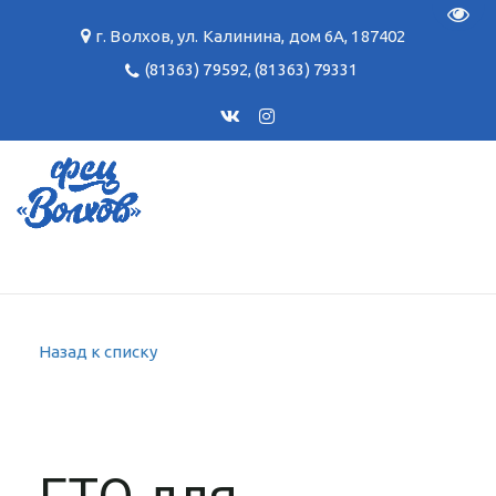
Пере
г. Волхов
,
ул. Калинина, дом 6А
,
187402
(81363) 79592
,
(81363) 79331
Назад к списку