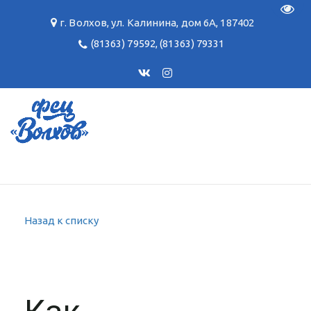
Пере
г. Волхов
,
ул. Калинина, дом 6А
,
187402
(81363) 79592
,
(81363) 79331
Назад к списку