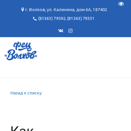
Пере
г. Волхов
,
ул. Калинина, дом 6А
,
187402
(81363) 79592
,
(81363) 79331
Назад к списку