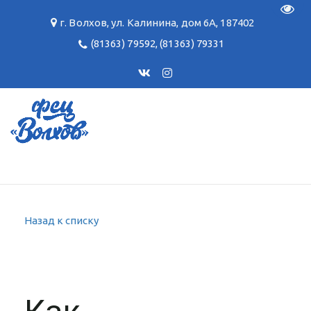
Пере
г. Волхов
,
ул. Калинина, дом 6А
,
187402
(81363) 79592
,
(81363) 79331
Назад к списку