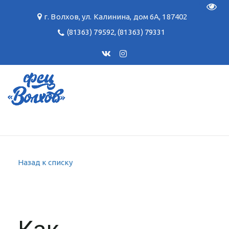
Пере
г. Волхов
,
ул. Калинина, дом 6А
,
187402
(81363) 79592
,
(81363) 79331
Назад к списку