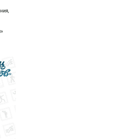
ния,
и»