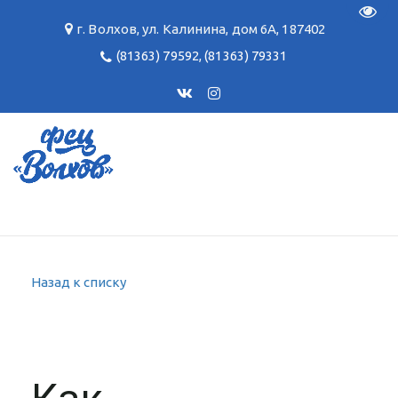
Пере
г. Волхов
,
ул. Калинина, дом 6А
,
187402
(81363) 79592
,
(81363) 79331
Назад к списку