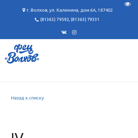
Пере
г. Волхов
,
ул. Калинина, дом 6А
,
187402
(81363) 79592
,
(81363) 79331
Назад к списку