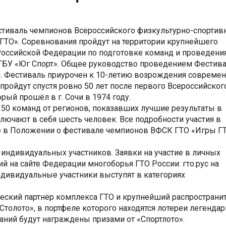
 Фестиваль чемпионов Всероссийского физкультурно-спортив
 ГТО». Соревнования пройдут на территории крупнейшего
 Российской Федерации по подготовке команд и проведени
ГБУ «Юг Спорт». Общее руководство проведением Фестив
и. Фестиваль приурочен к 10-летию возрождения совреме
пройдут спустя ровно 50 лет после первого Всероссийског
ый прошёл в г. Сочи в 1974 году.
 50 команд от регионов, показавших лучшие результаты в
лючают в себя шесть человек.
Все подробности участия в
е в Положении о фестивале чемпионов ВФСК ГТО «Игры Г
 индивидуальных участников. Заявки на участие в личных
 на сайте Федерации многоборья ГТО России: гто.рус на
дивидуальные участники выступят в категориях
еский партнёр комплекса ГТО и крупнейший распространи
толото», в портфеле которого находятся лотереи легендар
аний будут награждены призами от «Спортлото».