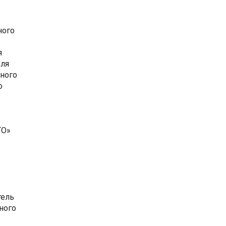
ного
я
аля
нного
о
ТО»
тель
ного