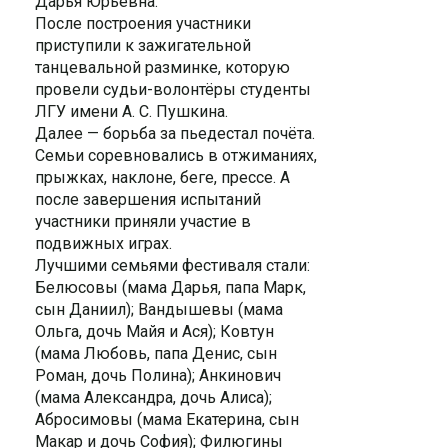
Дарья Юрьевна.
После построения участники
приступили к зажигательной
танцевальной разминке, которую
провели судьи-волонтёры студенты
ЛГУ имени А. С. Пушкина.
Далее — борьба за пьедестал почёта.
Семьи соревновались в отжиманиях,
прыжках, наклоне, беге, прессе. А
после завершения испытаний
участники приняли участие в
подвижных играх.
Лучшими семьями фестиваля стали:
Белюсовы (мама Дарья, папа Марк,
сын Даниил); Вандышевы (мама
Ольга, дочь Майя и Ася); Ковтун
(мама Любовь, папа Денис, сын
Роман, дочь Полина); Анкинович
(мама Александра, дочь Алиса);
Абросимовы (мама Екатерина, сын
Макар и дочь София); Филюгины