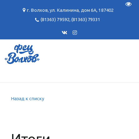
Пере
г. Волхов
,
ул. Калинина, дом 6А
,
187402
(81363) 79592
,
(81363) 79331
Назад к списку