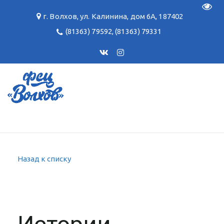
Пере
г. Волхов
,
ул. Калинина, дом 6А
,
187402
(81363) 79592
,
(81363) 79331
Назад к списку