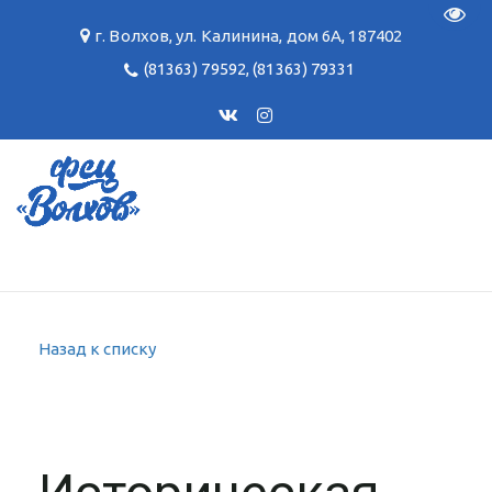
Пере
г. Волхов
,
ул. Калинина, дом 6А
,
187402
(81363) 79592
,
(81363) 79331
Назад к списку