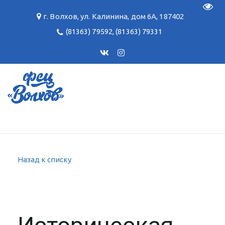
Пере
г. Волхов
,
ул. Калинина, дом 6А
,
187402
(81363) 79592
,
(81363) 79331
Назад к списку