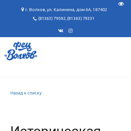
Пере
г. Волхов
,
ул. Калинина, дом 6А
,
187402
(81363) 79592
,
(81363) 79331
Назад к списку