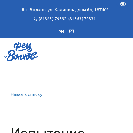
Пере
г. Волхов
,
ул. Калинина, дом 6А
,
187402
(81363) 79592
,
(81363) 79331
Назад к списку