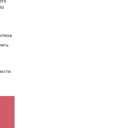
его
то
спеха.
лять
ности.