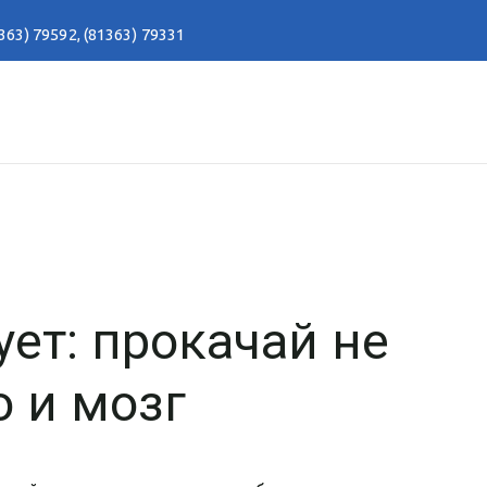
363) 79592
,
(81363) 79331
ет: прокачай не
о и мозг