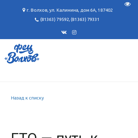
Пере
г. Волхов
,
ул. Калинина, дом 6А
,
187402
(81363) 79592
,
(81363) 79331
Назад к списку