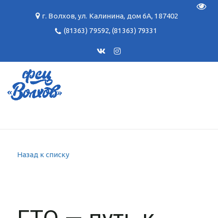
Пере
г. Волхов
,
ул. Калинина, дом 6А
,
187402
(81363) 79592
,
(81363) 79331
Назад к списку