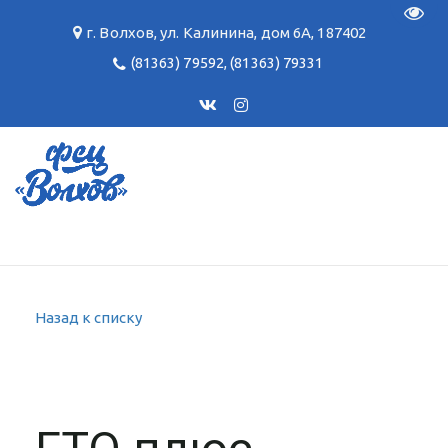
Пере
г. Волхов
,
ул. Калинина, дом 6А
,
187402
(81363) 79592
,
(81363) 79331
Назад к списку