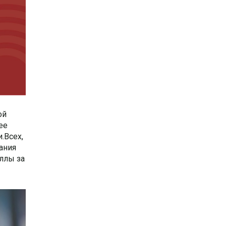
ой
ее
.Всех,
ания
аллы за