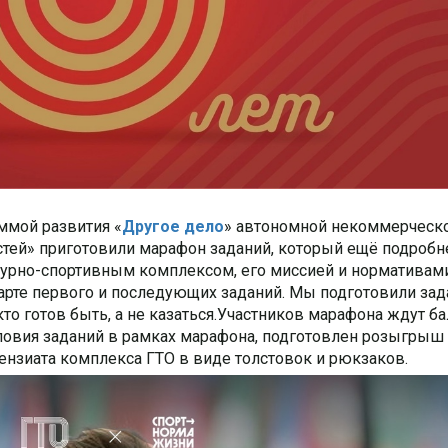
ммой развития «
Другое дело
» автономной некоммерческ
стей» приготовили марафон заданий, который ещё подробн
турно-спортивным комплексом, его миссией и нормативами
тарте первого и последующих заданий. Мы подготовили зад
кто готов быть, а не казаться.Участников марафона ждут б
условия заданий в рамках марафона, подготовлен розыгрыш
нзиата комплекса ГТО в виде толстовок и рюкзаков.