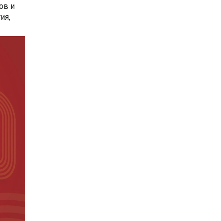
ов и
ия,