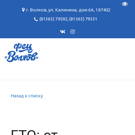
Пере
г. Волхов
,
ул. Калинина, дом 6А
,
187402
(81363) 79592
,
(81363) 79331
Назад к списку