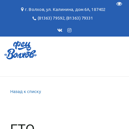
Пере
г. Волхов
,
ул. Калинина, дом 6А
,
187402
(81363) 79592
,
(81363) 79331
Назад к списку