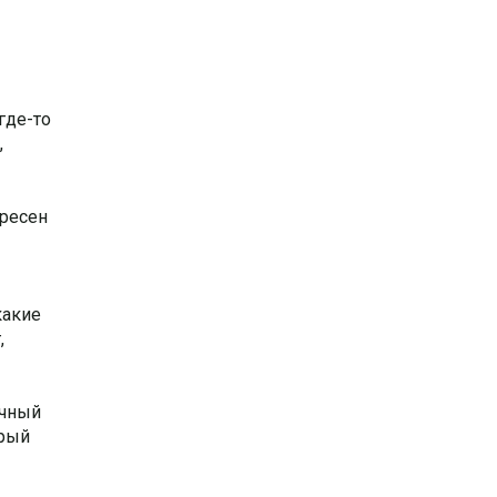
где-то
,
ересен
какие
,
ичный
орый