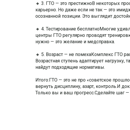
🔸 3. ГТО — это престижноВ некоторых пр
карьерно. Но даже если не так — это имид
осознанной позиции. Это выглядит достойн
🔸 4. Тестирование бесплатноМногие удивл
центры ГТО регулярно проводят тренировк
нужно — это желание и медсправка.
🔸 5. Возраст — не помехаКомплекс ГТО рас
Возрастная ступень адаптирует нагрузку, т
найдут подходящие нормативы.
Итого:ГТО — это не про «советское прошло
вернуть дисциплину, азарт, контроль.И док
Только вы и ваш прогресс.Сделайте шаг —