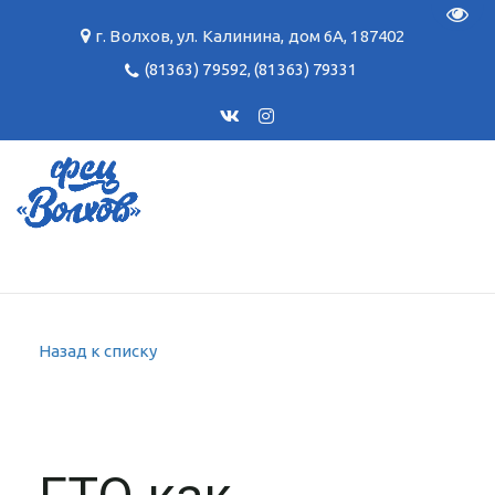
Пере
г. Волхов
,
ул. Калинина, дом 6А
,
187402
(81363) 79592
,
(81363) 79331
Назад к списку