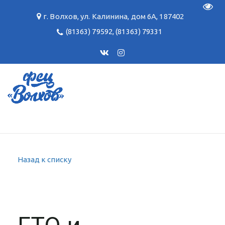
Пере
г. Волхов
,
ул. Калинина, дом 6А
,
187402
(81363) 79592
,
(81363) 79331
Назад к списку