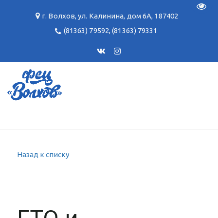
Пере
г. Волхов
,
ул. Калинина, дом 6А
,
187402
(81363) 79592
,
(81363) 79331
Назад к списку