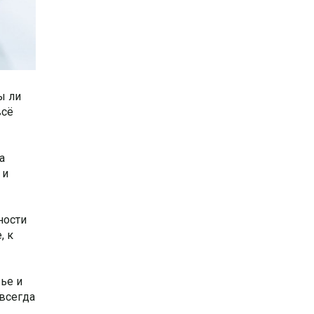
ы ли
всё
а
 и
ности
, к
ье и
 всегда