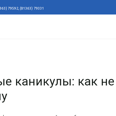
363) 79592
,
(81363) 79331
е каникулы: как не
му