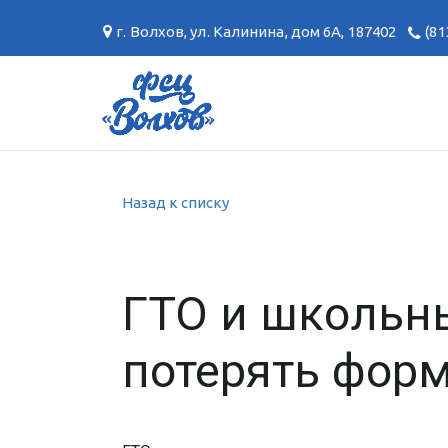
г. Волхов
,
ул. Калинина, дом 6А
,
187402
(81
Назад к списку
ГТО и школьны
потерять фор