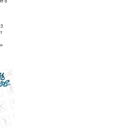
ят о
т
–3
т
и»