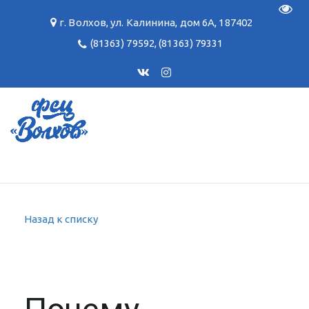
Пере
г. Волхов
,
ул. Калинина, дом 6А
,
187402
(81363) 79592
,
(81363) 79331
Назад к списку