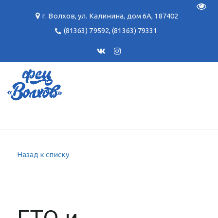
Пере
г. Волхов
,
ул. Калинина, дом 6А
,
187402
(81363) 79592
,
(81363) 79331
Назад к списку